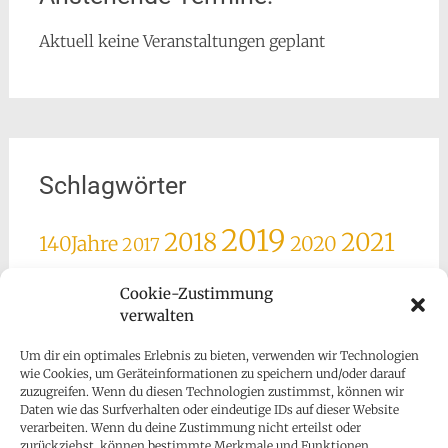
Aktuell keine Veranstaltungen geplant
Schlagwörter
2019
2018
2021
140Jahre
2020
2017
2022
2025
2023
2024
Advent
Agape
Cookie-Zustimmung
Ausrückung
Besuch
verwalten
Ehrung
Feier
Fronleichnam
Geburtstag
Maiandacht
Jubiläum
Goldhaube
Hilfe
Lesachtal
Miglieder
Um dir ein optimales Erlebnis zu bieten, verwenden wir Technologien
Mitglieder
Nachruf
wie Cookies, um Geräteinformationen zu speichern und/oder darauf
Neujahr
Obfrau
zuzugreifen. Wenn du diesen Technologien zustimmst, können wir
Ostern
Daten wie das Surfverhalten oder eindeutige IDs auf dieser Website
Spende
Presse
Silvester
Sonnhang
Spenden
verarbeiten. Wenn du deine Zustimmung nicht erteilst oder
zurückziehst, können bestimmte Merkmale und Funktionen