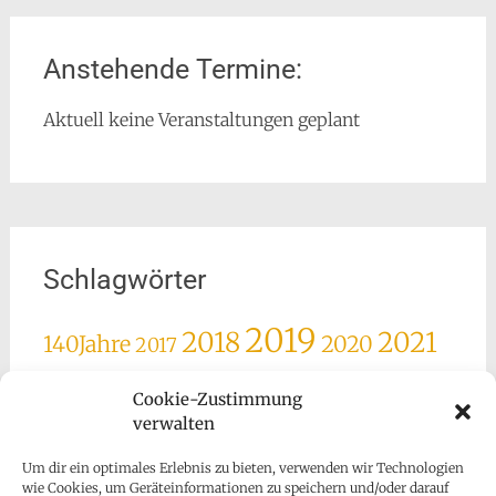
Anstehende Termine:
Aktuell keine Veranstaltungen geplant
Schlagwörter
2019
2018
2021
140Jahre
2020
2017
2022
2025
2023
2024
Advent
Agape
Cookie-Zustimmung
Ausrückung
Besuch
verwalten
Ehrung
Feier
Fronleichnam
Geburtstag
Maiandacht
Jubiläum
Goldhaube
Hilfe
Lesachtal
Miglieder
Um dir ein optimales Erlebnis zu bieten, verwenden wir Technologien
Mitglieder
Nachruf
wie Cookies, um Geräteinformationen zu speichern und/oder darauf
Neujahr
Obfrau