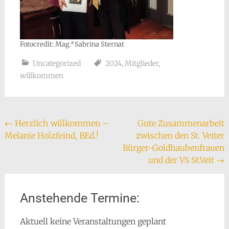
a
Fotocredit: Mag.
Sabrina Sternat
Uncategorized
2024
,
Mitglieder
,
willkommen
Beitragsnavigation
←
Herzlich willkommen –
Gute Zusammenarbeit
Melanie Holzfeind, BEd.!
zwischen den St. Veiter
Bürger-Goldhaubenfrauen
und der VS St.Veit
→
Anstehende Termine:
Aktuell keine Veranstaltungen geplant