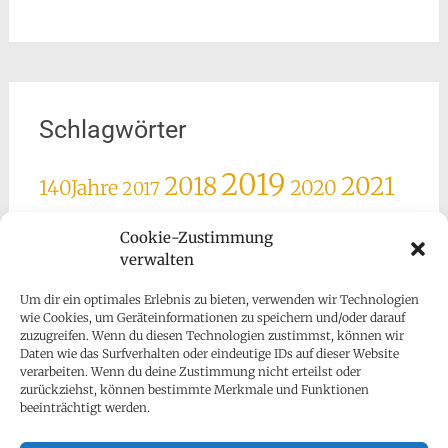
Schlagwörter
2019
2018
2021
140Jahre
2020
2017
2022
2025
2023
2024
Advent
Agape
Cookie-Zustimmung
Ausrückung
Besuch
verwalten
Ehrung
Feier
Fronleichnam
Geburtstag
Maiandacht
Jubiläum
Goldhaube
Hilfe
Lesachtal
Miglieder
Um dir ein optimales Erlebnis zu bieten, verwenden wir Technologien
Mitglieder
Nachruf
wie Cookies, um Geräteinformationen zu speichern und/oder darauf
Neujahr
Obfrau
zuzugreifen. Wenn du diesen Technologien zustimmst, können wir
Ostern
Daten wie das Surfverhalten oder eindeutige IDs auf dieser Website
Spende
Presse
Silvester
Sonnhang
Spenden
verarbeiten. Wenn du deine Zustimmung nicht erteilst oder
Weihnachten
zurückziehst, können bestimmte Merkmale und Funktionen
Umzug
Sponsoring
Unterstützung
beeinträchtigt werden.
willkommen
Wiesenmarkt
Wünsche