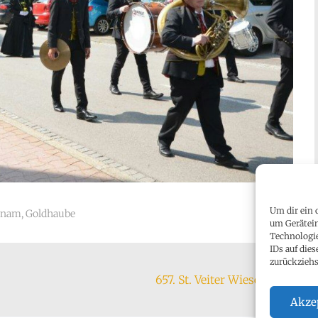
Um dir ein 
hnam
,
Goldhaube
um Gerätein
Technologie
IDs auf die
zurückzieh
657. St. Veiter Wiesenmarkt
→
Akze