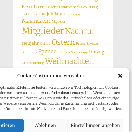
Besuch
Ehrung
Feier
Fronleichnam
Geburtstag
Jubiläum
Goldhaube
Hilfe
Lesachtal
Maiandacht
Miglieder
Mitglieder
Nachruf
Ostern
Neujahr
Obfrau
Presse
Silvester
Spende
Umzug
Sonnhang
Spenden
Sponsoring
Weihnachten
Unterstützung
Wiesenmarkt
Cookie-Zustimmung verwalten
willkommen
Wünsche
optimales Erlebnis zu bieten, verwenden wir Technologien wie Cookies,
formationen zu speichern und/oder darauf zuzugreifen. Wenn du diesen
n zustimmst, können wir Daten wie das Surfverhalten oder eindeutige
ser Website verarbeiten. Wenn du deine Zustimmung nicht erteilst oder
st, können bestimmte Merkmale und Funktionen beeinträchtigt werden.
ptieren
Ablehnen
Einstellungen ansehen